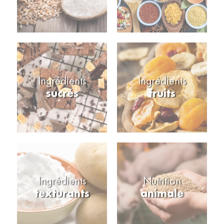
Ingrédients
Ingrédients
sucrés
fruits
Ingrédients
Nutrition
texturants
animale