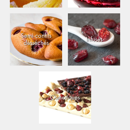
Semi-confits
Infusés
désséchés
Osmotiques