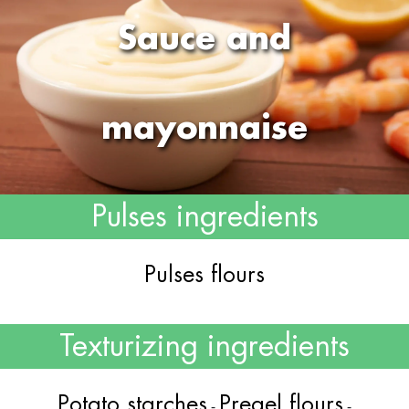
Sauce and
mayonnaise
Pulses ingredients
Pulses flours
Texturizing ingredients
Potato starches
Pregel flours
-
-