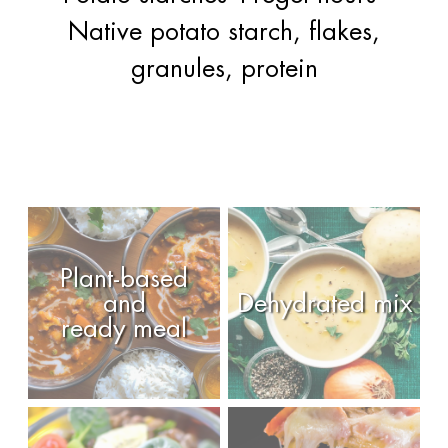
Native potato starch, flakes,
granules, protein
Plant-based
and
Dehydrated mix
ready meal